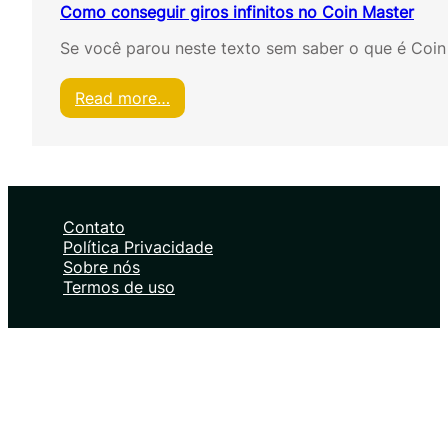
Como conseguir giros infinitos no Coin Master
Se você parou neste texto sem saber o que é Coi
:
Read more…
C
o
m
o
c
o
Contato
n
Política Privacidade
s
Sobre nós
e
Termos de uso
g
u
i
r
g
i
r
o