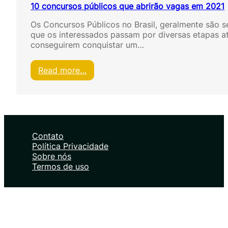
10 concursos públicos que abrirão vagas em 2021
Os Concursos Públicos no Brasil, geralmente são s
que os interessados passam por diversas etapas a
conseguirem conquistar um…
:
Read more…
1
0
c
o
n
c
Contato
u
Política Privacidade
r
Sobre nós
s
Termos de uso
o
s
p
ú
b
l