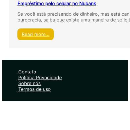
Empréstimo pelo celular no Nubank
Se você está precisando de dinheiro, mas está ca
burocracia, saiba que existe uma maneira de solic
:
Read more…
E
m
p
r
é
s
Contato
t
Política Privacidade
i
Sobre nós
m
Termos de uso
o
p
e
l
o
c
e