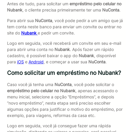
Antes de tudo, para solicitar um
empréstimo pelo celular no
Nubank
, o cliente precisa primeiramente ter uma
NuConta
.
Para abrir sua
NuConta
, você pode pedir a um amigo que já
tem conta neste banco para enviar um convite ou entrar no
site do
Nubank
e pedir um convite.
Logo em seguida, você receberá um convite em seu e-mail
para abrir uma conta no
Nubank
. Após fazer um rápido
cadastro, é possível baixar o app do
Nubank
, disponível
para
iOS
e
Android
, e começar a usar sua
NuConta
.
Como solicitar um empréstimo no Nubank?
Caso você já tenha uma
NuConta
, você pode solicitar o
empréstimo pelo celular no Nubank
, apenas acessando o
menu inicial, selecione a opção “Empréstimos”, e depois
“novo empréstimo”, nesta etapa será preciso escolher
algumas opções para justificar o motivo do empréstimo, por
exemplo, para viagens, reformas da casa etc.
Logo em seguida, você já consegue fazer uma rápida
simulação, digitando os valores e parcelas, será possível