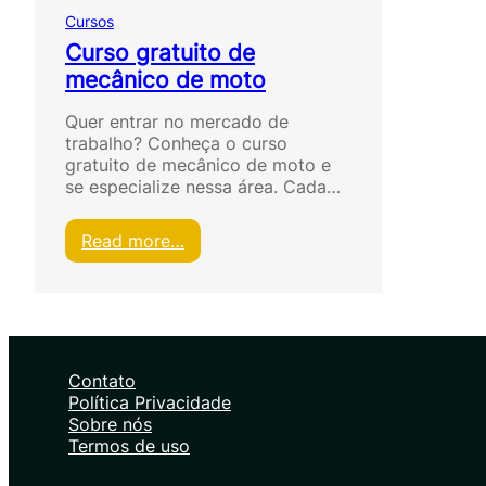
Cursos
Curso gratuito de
mecânico de moto
Quer entrar no mercado de
trabalho? Conheça o curso
gratuito de mecânico de moto e
se especialize nessa área. Cada…
:
Read more…
C
u
r
s
o
g
Contato
r
Política Privacidade
a
Sobre nós
t
Termos de uso
u
i