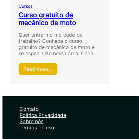
Cursos
Curso gratuito de
mecânico de moto
Quer entrar no mercado de
trabalho? Conheça o curso
gratuito de mecânico de moto e
se especialize nessa área. Cada…
:
Read more…
C
u
r
s
o
g
Contato
r
Política Privacidade
a
Sobre nós
t
Termos de uso
u
i