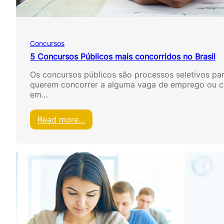
s
:
S
a
Concursos
i
b
5 Concursos Públicos mais concorridos no Brasil
a
Os concursos públicos são processos seletivos pa
t
querem concorrer a alguma vaga de emprego ou c
u
em…
d
o
s
:
Read more…
o
5
b
C
r
o
e
n
e
c
s
u
s
r
e
s
s
o
p
s