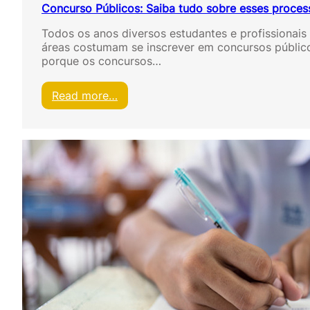
Concurso Públicos: Saiba tudo sobre esses process
Todos os anos diversos estudantes e profissionais 
áreas costumam se inscrever em concursos público
porque os concursos…
:
Read more…
C
o
n
c
u
r
s
o
P
ú
b
l
i
c
o