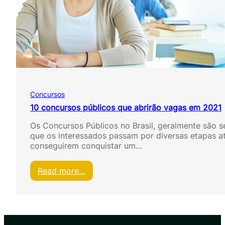
r
P
o
ú
c
b
e
l
s
i
s
c
o
o
s
s
s
m
e
Concursos
a
l
i
10 concursos públicos que abrirão vagas em 2021
e
s
t
Os Concursos Públicos no Brasil, geralmente são s
c
i
que os interessados passam por diversas etapas a
o
v
conseguirem conquistar um…
n
o
c
s
o
:
Read more…
r
1
r
0
i
c
d
o
o
n