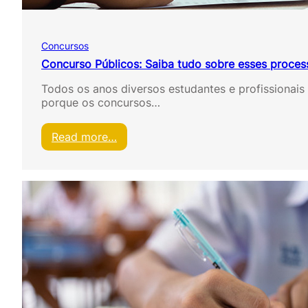
s
a
b
Concursos
e
r
Concurso Públicos: Saiba tudo sobre esses process
t
Todos os anos diversos estudantes e profissionais
o
porque os concursos…
s
:
l
:
Read more…
i
C
s
o
t
n
a
c
d
u
a
r
s
s
m
o
e
P
l
ú
h
b
o
l