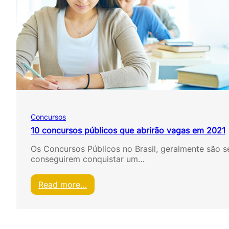
e
o
o
s
s
p
P
r
ú
o
b
c
l
e
i
s
c
s
o
o
s
s
m
s
Concursos
a
e
i
10 concursos públicos que abrirão vagas em 2021
l
s
e
Os Concursos Públicos no Brasil, geralmente são s
c
t
conseguirem conquistar um…
o
i
n
v
c
:
Read more…
o
o
1
s
r
0
r
c
i
o