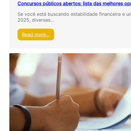
Concursos públicos abertos: lista das melhores o
Se você está buscando estabilidade financeira e u
2025, diversas…
:
Read more…
C
o
n
c
u
r
s
o
s
p
ú
b
l
i
c
o