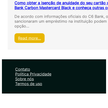
Como obter a isenção de anuidade do seu cartão 
Bank Carbon Mastercard Black e conheça outras 
De acordo com informações oficiais do C6 Bank, o
sancionaram um empréstimo na instituição podem
opção…
:
Read more…
C
o
m
o
o
b
Contato
t
Política Privacidade
e
Sobre nós
r
Termos de uso
a
i
s
e
n