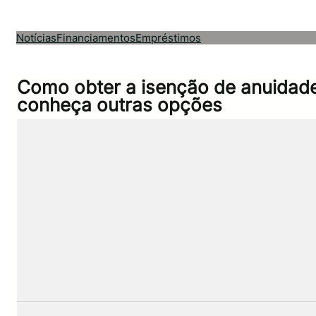
Pular
para
Notícias
Financiamentos
Empréstimos
o
conteúdo
Como obter a isenção de anuidade
conheça outras opções