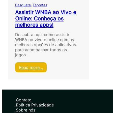
Basquete
, 
Esportes
Assistir WNBA ao Vivo e
Online: Conheça os
melhores apps!
Descubra aqui como assistir
WNBA ao vivo e online com as
melhores opções de aplicativos
para acompanhar todos os
jogos…
:
Read more…
A
s
s
i
s
t
Contato
i
Política Privacidade
r
Sobre nós
W