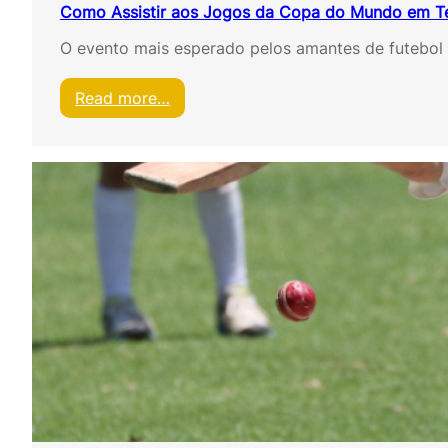
Como Assistir aos Jogos da Copa do Mundo em T
O evento mais esperado pelos amantes de futebol 
:
Read more…
C
o
m
o
A
s
s
i
s
t
i
r
a
o
s
J
o