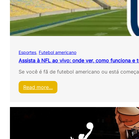
o
V
i
v
o
e
G
r
Esportes
, 
Futebol americano
á
t
Assista à NFL ao vivo: onde ver, como funciona e 
i
Se você é fã de futebol americano ou está começ
s
C
o
:
Read more…
m
A
E
s
s
s
s
i
e
s
s
t
A
a
p
à