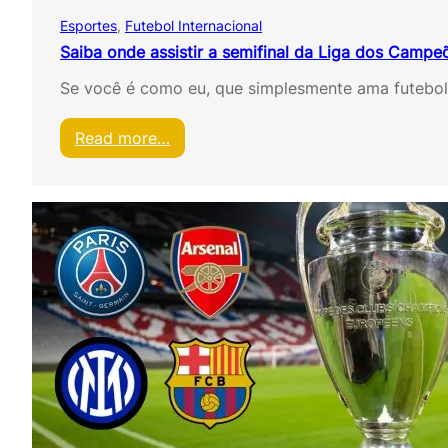
M
o
Esportes
, 
Futebol Internacional
L
B
Saiba onde assistir a semifinal da Liga dos Campe
a
Se você é como eu, que simplesmente ama futebol 
o
v
i
:
Read more…
v
S
o
a
i
b
a
o
n
d
e
a
s
s
i
s
t