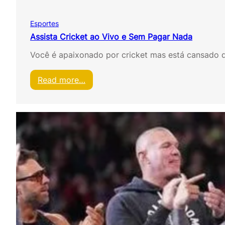
g
o
Esportes
s
d
Assista Cricket ao Vivo e Sem Pagar Nada
a
Você é apaixonado por cricket mas está cansado de
C
o
p
:
Read more…
a
A
d
s
o
s
M
i
u
s
n
t
d
a
o
C
e
r
m
i
T
c
e
k
m
e
p
t