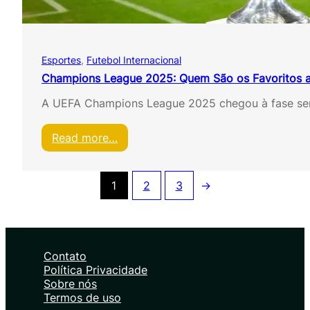
i
r
a
s
Esportes
, 
Futebol Internacional
e
m
Champions League 2025: Quem São os Favoritos a
i
A UEFA Champions League 2025 chegou à fase semif
f
i
n
:
Read more…
a
C
l
h
d
a
1
2
3
→
a
m
L
p
i
i
g
o
a
n
d
Contato
s
o
Política Privacidade
L
s
Sobre nós
e
C
Termos de uso
a