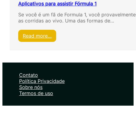
Aplicativos para assistir Fórmula 1
Se você é um fã de Formula 1, você provavelmente 
as corridas ao vivo. Uma das formas de…
:
Read more…
A
p
l
i
c
a
Contato
t
Política Privacidade
i
Sobre nós
v
Termos de uso
o
s
p
a
r
a
a