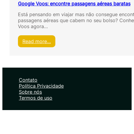
Google Voos: encontre passagens aéreas baratas
Está pensando em viajar mas não consegue encont
passagens aéreas que cabem no seu bolso? Conh
Voos agora…
:
Read more…
G
o
o
g
l
e
Contato
V
Política Privacidade
o
Sobre nós
o
Termos de uso
s
:
e
n
c
o