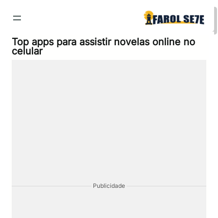
Pular
para
o
conteúdo
Top apps para assistir novelas online no
celular
Publicidade