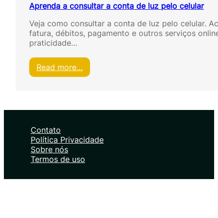
Aprenda a consultar a conta de luz pelo celular
Veja como consultar a conta de luz pelo celular. A
fatura, débitos, pagamento e outros serviços onlin
praticidade…
:
Read more…
A
p
r
e
n
d
Contato
a
Política Privacidade
a
Sobre nós
c
Termos de uso
o
n
s
u
l
t