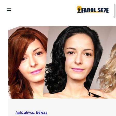
Pular
para
o
conteúdo
Aplicativos
, 
Beleza