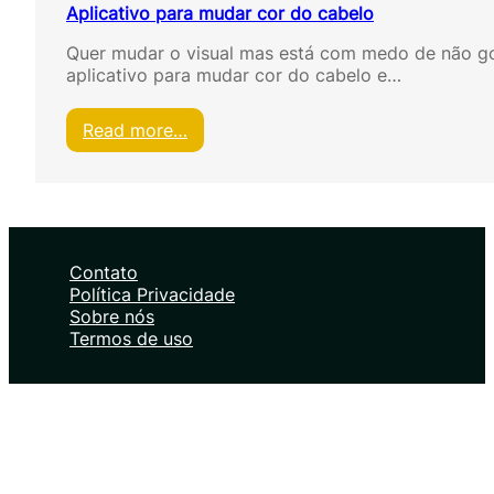
Aplicativo para mudar cor do cabelo
Quer mudar o visual mas está com medo de não go
aplicativo para mudar cor do cabelo e…
:
Read more…
A
p
l
i
c
a
Contato
t
Política Privacidade
i
Sobre nós
v
Termos de uso
o
p
a
r
a
m
u