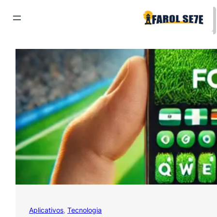
Pular
para
o
conteúdo
Aplicativos
, 
Tecnologia