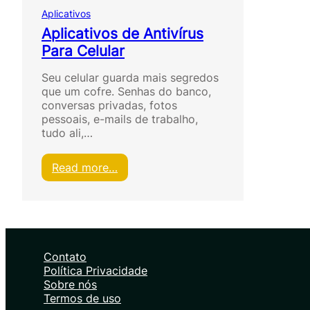
Aplicativos
Aplicativos de Antivírus
Para Celular
Seu celular guarda mais segredos
que um cofre. Senhas do banco,
conversas privadas, fotos
pessoais, e-mails de trabalho,
tudo ali,…
:
Read more…
A
p
l
i
c
a
Contato
t
Política Privacidade
i
Sobre nós
v
Termos de uso
o