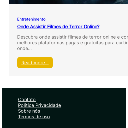
v
o
s
Entretenimento
p
a
Onde Assistir Filmes de Terror Online?
r
Descubra onde assistir filmes de terror online e con
a
melhores plataformas pagas e gratuitas para curti
a
onde…
s
s
i
:
Read more…
s
O
t
n
i
d
r
e
f
A
i
s
Contato
l
s
Política Privacidade
m
i
Sobre nós
e
s
Termos de uso
s
t
g
i