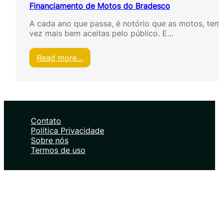
Financiamento de Motos do Bradesco
A cada ano que passa, é notório que as motos, te
vez mais bem aceitas pelo público. E…
:
Read more…
F
i
n
a
n
c
Contato
i
Política Privacidade
a
Sobre nós
m
Termos de uso
e
n
t
o
d
e
M