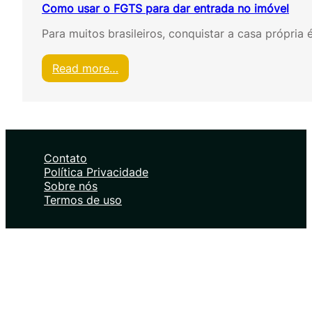
Como usar o FGTS para dar entrada no imóvel
Para muitos brasileiros, conquistar a casa própri
:
Read more…
C
o
m
o
u
s
Contato
a
Política Privacidade
r
Sobre nós
o
Termos de uso
F
G
T
S
p
a
r
a