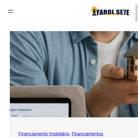
Pular
para
o
conteúdo
Financiamento Imobiliário
, 
Financiamentos