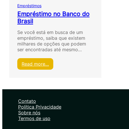
Empréstimos
Empréstimo no Banco do
Brasil
Se você está em busca de um
empréstimo, saiba que existem
milhares de opções que podem
ser encontradas até mesmo…
:
Read more…
E
m
p
r
é
s
Contato
t
Política Privacidade
i
Sobre nós
m
Termos de uso
o
n