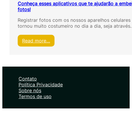
Conheça esses aplicativos que te ajudarão a embe
fotos!
Registrar fotos com os nossos aparelhos celulares
tornou muito costumeiro no dia a dia, seja através
:
Read more…
C
o
n
h
e
ç
Contato
a
Política Privacidade
e
Sobre nós
s
Termos de uso
s
e
s
a
p
l