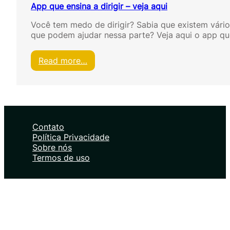
App que ensina a dirigir – veja aqui
Você tem medo de dirigir? Sabia que existem vário
que podem ajudar nessa parte? Veja aqui o app q
:
Read more…
A
p
p
q
u
e
Contato
e
Política Privacidade
n
Sobre nós
s
Termos de uso
i
n
a
a
d
i
r