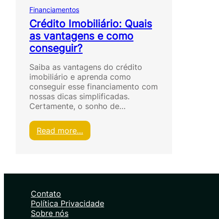
Financiamentos
Crédito Imobiliário: Quais
as vantagens e como
conseguir?
Saiba as vantagens do crédito
imobiliário e aprenda como
conseguir esse financiamento com
nossas dicas simplificadas.
Certamente, o sonho de…
:
Read more…
C
r
é
d
i
t
Contato
o
Política Privacidade
I
Sobre nós
m