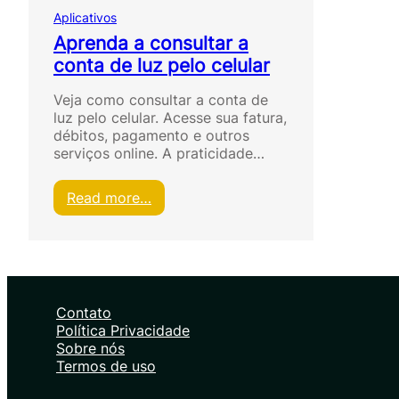
Aplicativos
Aprenda a consultar a
conta de luz pelo celular
Veja como consultar a conta de
luz pelo celular. Acesse sua fatura,
débitos, pagamento e outros
serviços online. A praticidade…
:
Read more…
A
p
r
e
n
d
Contato
a
Política Privacidade
a
Sobre nós
c
Termos de uso
o
n