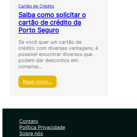
Cartão de Crédito
Saiba como solicitar o
cartão de crédito da
Porto Seguro
Se você quer um cartão de
crédito com diversas vantagens, é
possível encontrar diversos que
podem dar descontos em
compras…
:
Read more…
S
a
i
b
a
c
Contato
o
Política Privacidade
m
Sobre nós
o