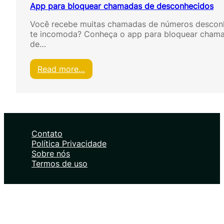
App para bloquear chamadas de desconhecidos
Você recebe muitas chamadas de números desconh
te incomoda? Conheça o app para bloquear cham
de…
:
Read more…
A
p
p
p
a
r
Contato
a
Política Privacidade
b
Sobre nós
l
Termos de uso
o
q
u
e
a
r