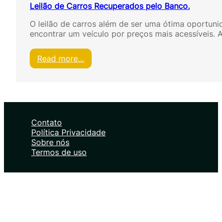
Leilão de Carros Recuperados pelo Banco.
O leilão de carros além de ser uma ótima oportun
encontrar um veículo por preços mais acessíveis. 
:
Read more…
L
e
i
l
ã
o
Contato
d
Política Privacidade
e
Sobre nós
C
Termos de uso
a
r
r
o
s
R
e