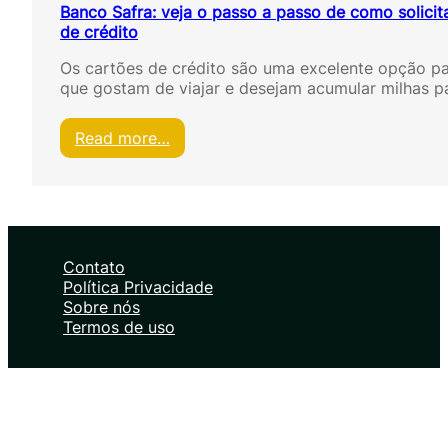
Banco Safra: veja o passo a passo de como solicit
de crédito
Os cartões de crédito são uma excelente opção p
que gostam de viajar e desejam acumular milhas 
:
Read more…
B
a
n
c
o
S
Contato
a
Política Privacidade
f
Sobre nós
r
Termos de uso
a
:
v
e
j
a