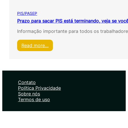
i
s
PIS/PASEP
t
i
Prazo para sacar PIS está terminando, veja se você
r
Informação importante para todos os trabalhador
N
o
v
:
Read more…
e
P
l
r
a
a
s
z
C
o
u
p
Contato
r
a
Política Privacidade
t
r
Sobre nós
a
a
Termos de uso
s
s
:
a
E
c
n
a
t
r