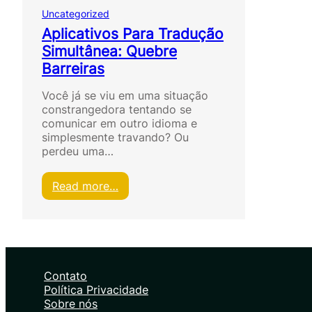
Uncategorized
Aplicativos Para Tradução
Simultânea: Quebre
Barreiras
Você já se viu em uma situação
constrangedora tentando se
comunicar em outro idioma e
simplesmente travando? Ou
perdeu uma…
:
Read more…
A
p
l
i
c
a
Contato
t
Política Privacidade
i
Sobre nós
v