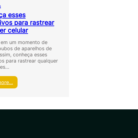
s
ça esses
tivos para rastrear
er celular
 em um momento de
oubos de aparelhos de
 assim, conheça esses
os para rastrear qualquer
les…
:
more…
C
o
n
h
e
ç
a
e
s