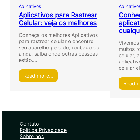
Aplicativos
Aplicativo
Aplicativos para Rastrear
Conhe
Celular: veja os melhores
aplica
qualqu
Conheça os melhores Aplicativos
para rastrear celular e encontre
Vivemos
seu aparelho perdido, roubado ou
muitos r
ainda, saiba onde outras pessoas
celular,
estão.…
aplicativ
celular e
:
Read more…
A
Read 
p
l
i
c
a
t
Contato
i
Política Privacidade
v
Sobre nós
o