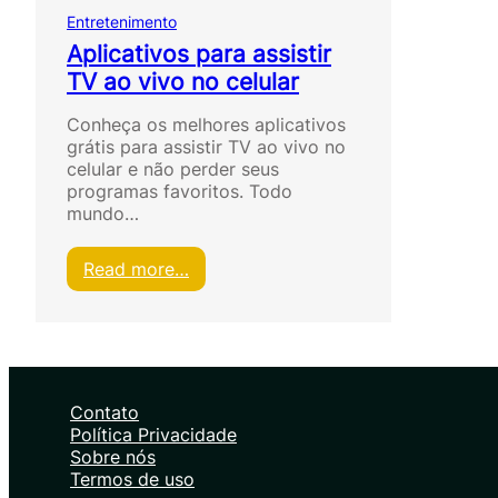
Entretenimento
Aplicativos para assistir
TV ao vivo no celular
Conheça os melhores aplicativos
grátis para assistir TV ao vivo no
celular e não perder seus
programas favoritos. Todo
mundo…
:
Read more…
A
p
l
i
c
a
Contato
t
Política Privacidade
i
Sobre nós
v
Termos de uso
o