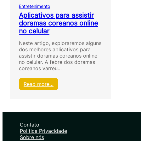
Entretenimento
Aplicativos para assistir
doramas coreanos online
no celular
Neste artigo, exploraremos alguns
dos melhores aplicativos para
assistir doramas coreanos online
no celular. A febre dos doramas
coreanos varreu…
:
Read more…
A
p
l
i
c
a
Contato
t
Política Privacidade
i
Sobre nós
v