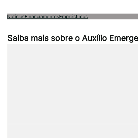
Pular
para
Notícias
Financiamentos
Empréstimos
o
conteúdo
Saiba mais sobre o Auxílio Emerge