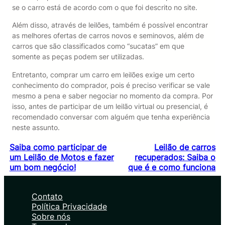
se o carro está de acordo com o que foi descrito no site.
Além disso, através de leilões, também é possível encontrar
as melhores ofertas de carros novos e seminovos, além de
carros que são classificados como “sucatas” em que
somente as peças podem ser utilizadas.
Entretanto, comprar um carro em leilões exige um certo
conhecimento do comprador, pois é preciso verificar se vale
mesmo a pena e saber negociar no momento da compra. Por
isso, antes de participar de um leilão virtual ou presencial, é
recomendado conversar com alguém que tenha experiência
neste assunto.
Saiba como participar de
Leilão de carros
um Leilão de Motos e fazer
recuperados: Saiba o
um bom negócio!
que é e como funciona
Contato
Política Privacidade
Sobre nós