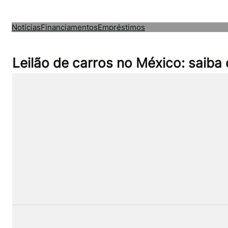
Pular
para
Notícias
Financiamentos
Empréstimos
o
conteúdo
Leilão de carros no México: saib