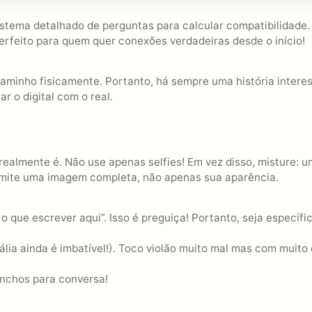
istema detalhado de perguntas para calcular compatibilida
Perfeito para quem quer conexões verdadeiras desde o início!
aminho fisicamente. Portanto, há sempre uma história intere
 o digital com o real.
Pular
para
o
conteúdo
almente é. Não use apenas selfies! Em vez disso, misture: um
mite uma imagem completa, não apenas sua aparência.
o que escrever aqui”. Isso é preguiça! Portanto, seja específi
Itália ainda é imbatível!). Toco violão muito mal mas com mui
anchos para conversa!