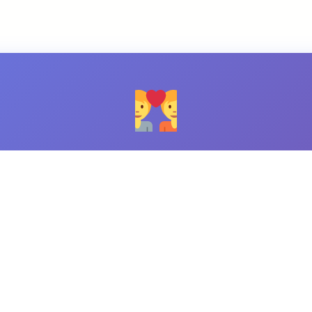
Happn – Encontros do Destino
Conecte-se com pessoas que você cruzou na vida real
Descobrir Matches
Baseado em localização
Segundas chances