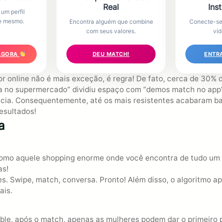
Real
Ins
um perfil
oje mesmo.
Encontra alguém que combine
Conecte-se
com seus valores.
víd
AGORA
DEU MATCH!
ENTR
r online não é mais exceção, é regra! De fato, cerca de 30
ista no supermercado” dividiu espaço com “demos match no app”
ncia. Consequentemente, até os mais resistentes acabaram ba
esultados!
a
como aquele shopping enorme onde você encontra de tudo um 
as!
es. Swipe, match, conversa. Pronto! Além disso, o algoritmo 
ais.
le, após o match, apenas as mulheres podem dar o primeiro p