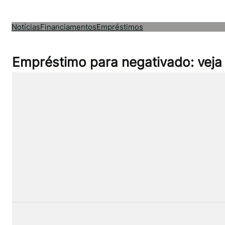
Pular
para
Notícias
Financiamentos
Empréstimos
o
conteúdo
Empréstimo para negativado: veja 