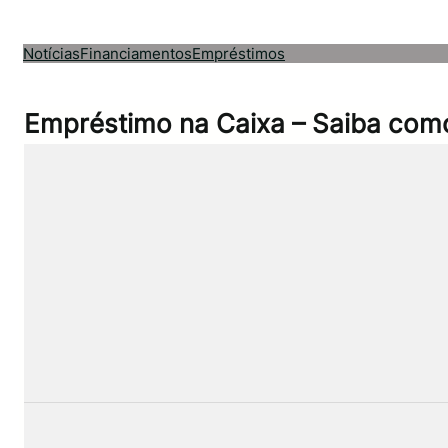
Pular
para
Notícias
Financiamentos
Empréstimos
o
conteúdo
Empréstimo na Caixa – Saiba como 