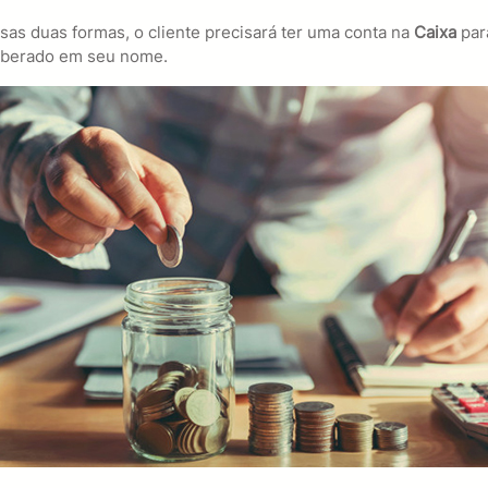
sas duas formas, o cliente precisará ter uma conta na
Caixa
par
 liberado em seu nome.