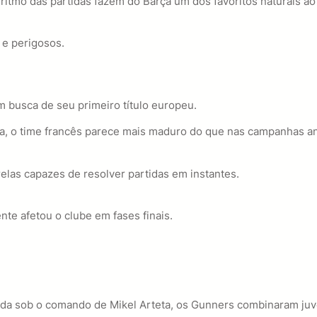
ritmo das partidas fazem do Barça um dos favoritos naturais ao t
 e perigosos.
 busca de seu primeiro título europeu.
da, o time francês parece mais maduro do que nas campanhas an
elas capazes de resolver partidas em instantes.
te afetou o clube em fases finais.
ada sob o comando de Mikel Arteta, os Gunners combinaram juv