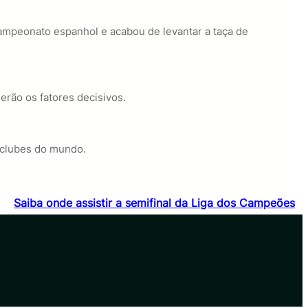
 campeonato espanhol e acabou de levantar a taça de
erão os fatores decisivos.
 clubes do mundo.
Saiba onde assistir a semifinal da Liga dos Campeões