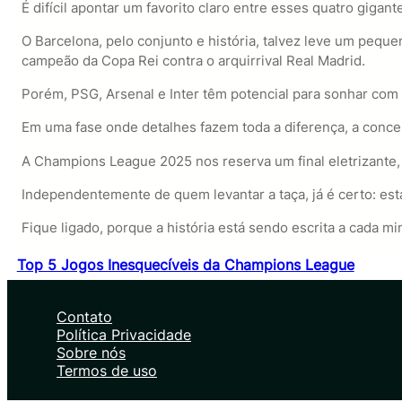
É difícil apontar um favorito claro entre esses quatro gigant
O Barcelona, pelo conjunto e história, talvez leve um pequ
campeão da Copa Rei contra o arquirrival Real Madrid.
Porém, PSG, Arsenal e Inter têm potencial para sonhar com 
Em uma fase onde detalhes fazem toda a diferença, a concent
A Champions League 2025 nos reserva um final eletrizante,
Independentemente de quem levantar a taça, já é certo: es
Fique ligado, porque a história está sendo escrita a cada mi
Top 5 Jogos Inesquecíveis da Champions League
Contato
Política Privacidade
Sobre nós
Termos de uso