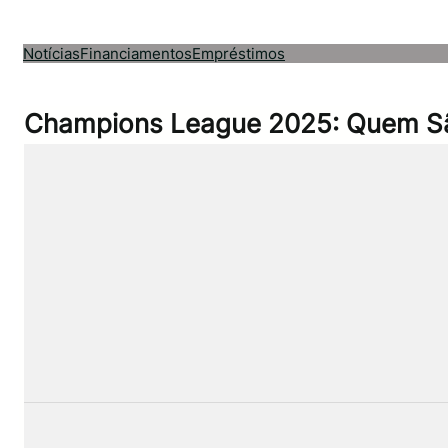
Pular
para
Notícias
Financiamentos
Empréstimos
o
conteúdo
Champions League 2025: Quem São