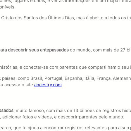
mes, lugares e datas, e ver as informações em um mapa intera
oníveis.
 Cristo dos Santos dos Últimos Dias, mas é aberto a todos os i
 para descobrir seus antepassados
do mundo, com mais de 27 bilh
e histórias, e conectar-se com parentes que compartilham o seu
países, como Brasil, Portugal, Espanha, Itália, França, Alemanh
u acessar o site
ancestry.com
.
assados
, muito famoso, com mais de 13 bilhões de registros his
, adicionar fotos e vídeos, e descobrir parentes pelo mundo.
arch, que te ajuda a encontrar registros relevantes para a su