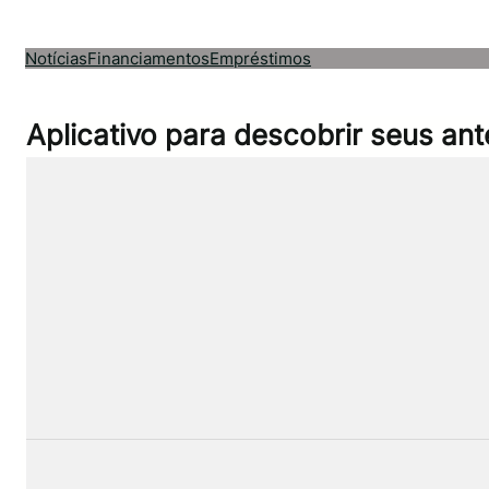
Pular
para
Notícias
Financiamentos
Empréstimos
o
conteúdo
Aplicativo para descobrir seus a