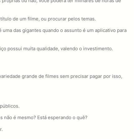
próprias ou não, você poderá ter milhares de horas de
título de um filme, ou procurar pelos temas.
 é uma das gigantes quando o assunto é um aplicativo para
iço possui muita qualidade, valendo o investimento.
 variedade grande de filmes sem precisar pagar por isso,
públicos.
ples não é mesmo? Está esperando o quê?
r.