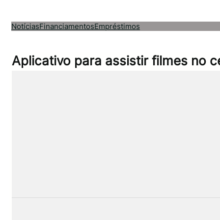
Pular
para
Notícias
Financiamentos
Empréstimos
o
conteúdo
Aplicativo para assistir filmes no c