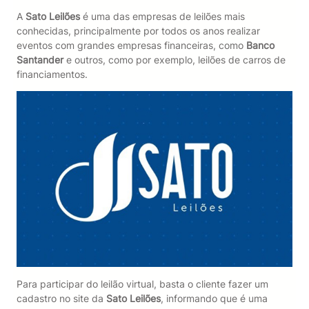
A
Sato Leilões
é uma das empresas de leilões mais
conhecidas, principalmente por todos os anos realizar
eventos com grandes empresas financeiras, como
Banco
Santander
e outros, como por exemplo, leilões de carros de
financiamentos.
Para participar do leilão virtual, basta o cliente fazer um
cadastro no site da
Sato Leilões
, informando que é uma