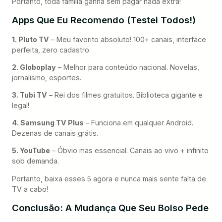
Portanto, toda família ganha sem pagar nada extra!
Apps Que Eu Recomendo (Testei Todos!)
1. Pluto TV
– Meu favorito absoluto! 100+ canais, interface
perfeita, zero cadastro.
2. Globoplay
– Melhor para conteúdo nacional. Novelas,
jornalismo, esportes.
3. Tubi TV
– Rei dos filmes gratuitos. Biblioteca gigante e
legal!
4. Samsung TV Plus
– Funciona em qualquer Android.
Dezenas de canais grátis.
5. YouTube
– Óbvio mas essencial. Canais ao vivo + infinito
sob demanda.
Portanto, baixa esses 5 agora e nunca mais sente falta de
TV a cabo!
Conclusão: A Mudança Que Seu Bolso Pede